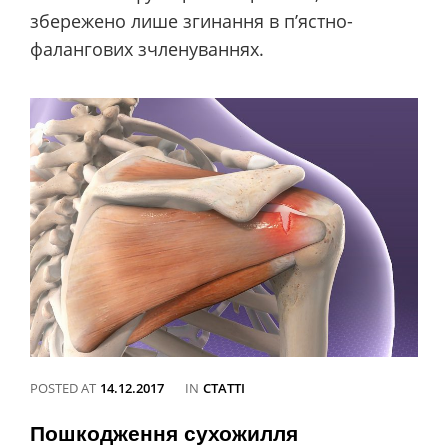
збережено лише згинання в п’ястно-
фалангових зчленуваннях.
POSTED AT
14.12.2017
IN
CATEGORIES
СТАТТІ
Пошкодження сухожилля