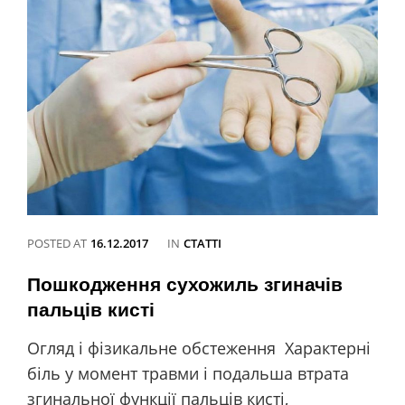
POSTED AT
16.12.2017
IN
CATEGORIES
СТАТТІ
Пошкодження сухожиль згиначів
пальців кисті
Огляд і фізикальне обстеження Характерні
біль у момент травми і подальша втрата
згинальної функції пальців кисті,