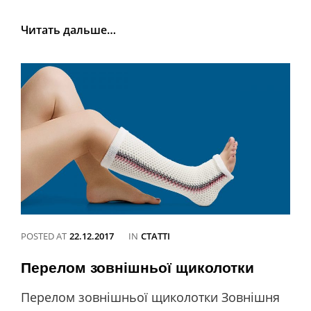
Переломи
Читать дальше…
променевої
кістки
в
типовому
місці
POSTED AT
22.12.2017
IN
CATEGORIES
СТАТТІ
Перелом зовнішньої щиколотки
Перелом зовнішньої щиколотки Зовнішня