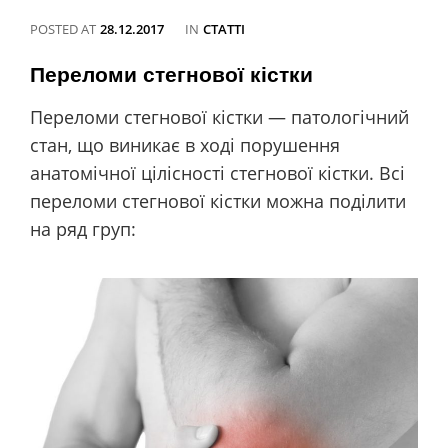
POSTED AT
28.12.2017
IN
CATEGORIES
СТАТТІ
Переломи стегнової кістки
Переломи стегнової кістки — патологічний
стан, що виникає в ході порушення
анатомічної цілісності стегнової кістки. Всі
переломи стегнової кістки можна поділити
на ряд груп: