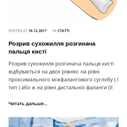
POSTED AT
18.12.2017
IN
CATEGORIES
СТАТТІ
Розрив сухожилля розгинача
пальця кисті
Розрив сухожилля розгинача пальця кисті
відбувається на двох рівнях: на рівні
проксимального міжфалангового суглобу ( I
тип ) або ж на рівні дистальної фаланги (II
Розрив
Читать дальше…
сухожилля
розгинача
пальця
кисті