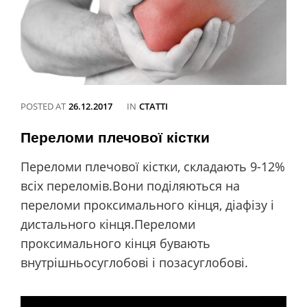
POSTED AT
26.12.2017
IN
CATEGORIES
СТАТТІ
Переломи плечової кістки
Переломи плечової кістки, складають 9-12%
всіх переломів.Вони поділяються на
переломи проксимального кінця, діафізу і
дистального кінця.Переломи
проксимального кінця бувають
внутрішньосуглобові і позасуглобові.