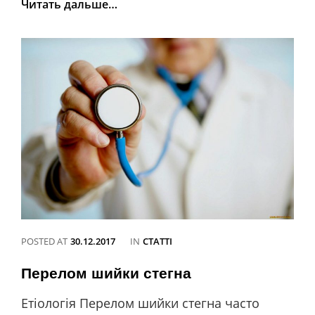
Остеопороз
Читать дальше…
POSTED AT
30.12.2017
IN
CATEGORIES
СТАТТІ
Перелом шийки стегна
Етіологія Перелом шийки стегна часто