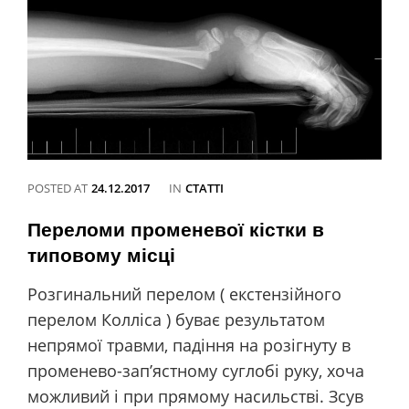
POSTED AT
24.12.2017
IN
CATEGORIES
СТАТТІ
Переломи променевої кістки в
типовому місці
Розгинальний перелом ( екстензійного
перелом Колліса ) буває результатом
непрямої травми, падіння на розігнуту в
променево-зап’ястному суглобі руку, хоча
можливий і при прямому насильстві. Зсув