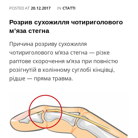
POSTED AT
20.12.2017
IN
CATEGORIES
СТАТТІ
Розрив сухожилля чотириголового
м’яза стегна
Причина розриву сухожилля
чотириголового м’яза стегна — різке
раптове скорочення м’яза при повністю
розігнутій в колінному суглобі кінцівці,
рідше — пряма травма.