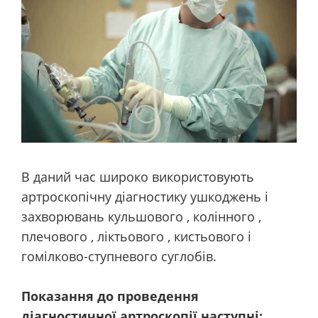
В даний час широко використовують
артроскопічну діагностику ушкоджень і
захворювань кульшового , колінного ,
плечового , ліктьового , кистьового і
гомілково-ступневого суглобів.
Показання до проведення
діагностичної артроскопії наступні: