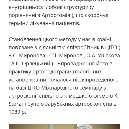
внутрішньосуглобові структури (у
порівнянні з Артротомія ), що скорочує
терміни лікування пацієнтів.
Становлення цього методу у нас в країні
пов’язане з діяльністю співробітників ЦІТО (
З.С. Миронова , СП. Миронов , О.А. Ушакова
, А.К. Орлецький ) . Впровадження його в
практику ортопедотравматологічних
установ країни почалося післяпроведеного
на базі ЦІТО Міжнародного семінару з
артроскопії спільно з німецькою фірмою К.
Storz і групою зарубіжних артроскопістів в
1989 р.