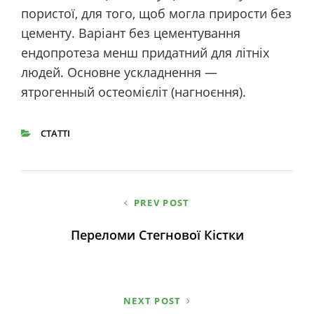
пористої, для того, щоб могла прирости без
цементу. Варіант без цементування
ендопротеза менш придатний для літніх
людей. Основне ускладнення —
ятрогенный остеомієліт (нагноєння).
СТАТТІ
CATEGORIES
PREV POST
Навігація
Переломи Стегнової Кістки
записів
NEXT POST