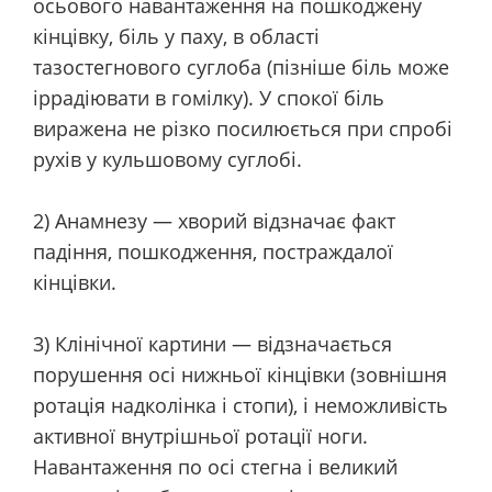
осьового навантаження на пошкоджену
кінцівку, біль у паху, в області
тазостегнового суглоба (пізніше біль може
іррадіювати в гомілку). У спокої біль
виражена не різко посилюється при спробі
рухів у кульшовому суглобі.
2) Анамнезу — хворий відзначає факт
падіння, пошкодження, постраждалої
кінцівки.
3) Клінічної картини — відзначається
порушення осі нижньої кінцівки (зовнішня
ротація надколінка і стопи), і неможливість
активної внутрішньої ротації ноги.
Навантаження по осі стегна і великий