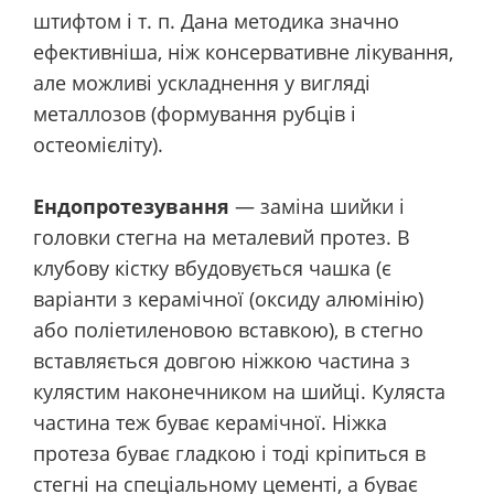
штифтом і т. п. Дана методика значно
ефективніша, ніж консервативне лікування,
але можливі ускладнення у вигляді
металлозов (формування рубців і
остеомієліту).
Ендопротезування
— заміна шийки і
головки стегна на металевий протез. В
клубову кістку вбудовується чашка (є
варіанти з керамічної (оксиду алюмінію)
або поліетиленовою вставкою), в стегно
вставляється довгою ніжкою частина з
кулястим наконечником на шийці. Куляста
частина теж буває керамічної. Ніжка
протеза буває гладкою і тоді кріпиться в
стегні на спеціальному цементі, а буває