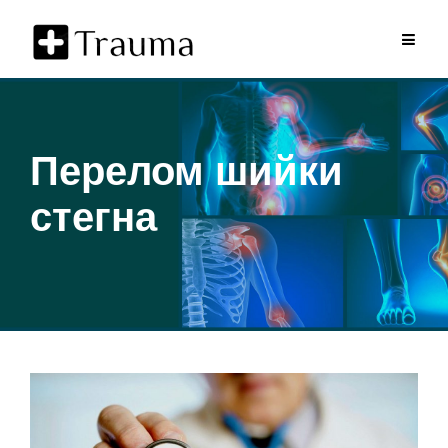
Skip
to
content
Перелом шийки
стегна