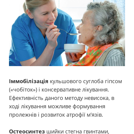
Іммобілізація
кульшового суглоба гіпсом
(«чобіток») і консервативне лікування.
Ефективність даного методу невисока, в
ході лікування можливе формування
пролежнів і розвиток атрофії м’язів.
Остеосинтез
шийки стегна гвинтами,